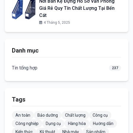
Nơi Bán Kệ Đựng Hồ Sơ Văn Phòng
Giá Rẻ Quy Tín Chất Lượng Tại Bến
Cát
4 Tháng 5, 2025
Danh mục
Tin tổng hợp
237
Tags
An toàn
Bảo dưỡng
Chất lượng
Công cụ
Công nghiệp
Dụng cụ
Hàng hóa
Hướng dẫn
Kiến thức
Kỹ thuật
Nhà máy
Sản phẩm