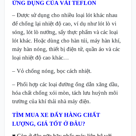
ỨNG DỤNG CỦA VẢI TEFLON
– Được sử dụng cho nhiều loại lót khác nhau
để chống lại nhiệt độ cao, ví dụ như lót lò vi
sóng, lót lò nướng, sấy thực phẩm và các loại
lót khác. Hoặc dùng cho hàn túi, máy hàn khí,
máy hàn nóng, thiết bị điện tử, quần áo và các
loại nhiệt độ cao khác…
– Vỏ chống nóng, bọc cách nhiệt.
– Phối hợp các loại đường ống dẫn xăng dầu,
hóa chất chống xói mòn, tách lưu huỳnh môi
trường của khí thải nhà máy điện.
TÌM MUA XE ĐẨY HÀNG CHẤT
LƯỢNG, GIÁ TỐT Ở ĐÂU?
♥
Còn ở đâu nữa hãy nhấc máy liên hệ với