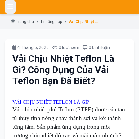
Skip
to
content
Trang chủ
Tin tổng hợp
Vải Chịu Nhiệt Teflon Là Gì? Công Dụng Của Vải Teflon Bạn Đã Biết?
4 Tháng 5, 2025
0 lượt xem
0 bình luận
Vải Chịu Nhiệt Teflon Là
Gì? Công Dụng Của Vải
Teflon Bạn Đã Biết?
VẢI CHỊU NHIỆT TEFLON LÀ GÌ?
Vải chịu nhiệt phủ Teflon (PTFE) được cấu tạo
từ thủy tinh nóng chảy thành sợi và kết thành
từng tấm. Sản phẩm ứng dụng trong môi
trường chịu nhiệt độ cao và mài mòn như chế