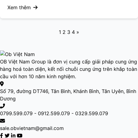
Xem thêm
Phân
1
2
3
4
»
trang
bài
viết
OB Việt Nam Group là đơn vị cung cấp giải pháp cung ứng
hàng hoá toàn diện, kết nối chuỗi cung ứng trên khắp toàn
cầu với hơn 10 năm kinh nghiệm.
Số 79, đường DT746, Tân Bình, Khánh Bình, Tân Uyên, Bình
Dương
0799.599.079 - 0912.599.079 - 0329.599.079
sale.obvietnam@gmail.com