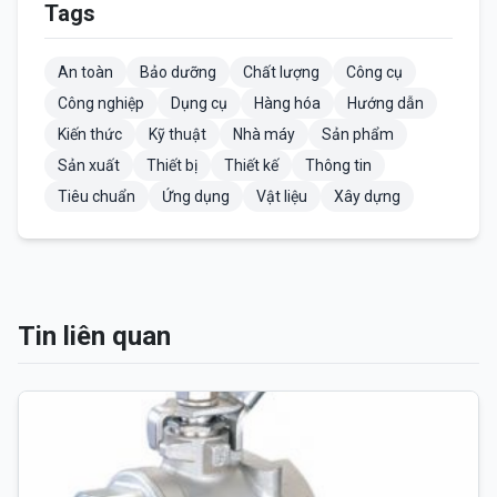
Tags
An toàn
Bảo dưỡng
Chất lượng
Công cụ
Công nghiệp
Dụng cụ
Hàng hóa
Hướng dẫn
Kiến thức
Kỹ thuật
Nhà máy
Sản phẩm
Sản xuất
Thiết bị
Thiết kế
Thông tin
Tiêu chuẩn
Ứng dụng
Vật liệu
Xây dựng
Tin liên quan