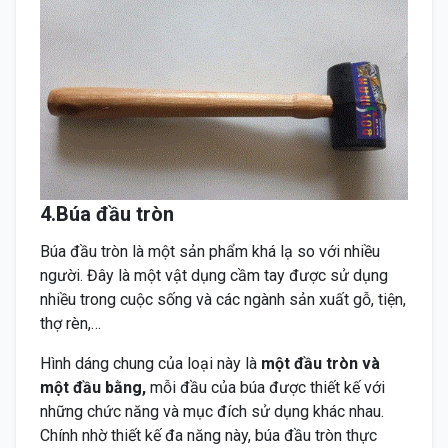
4.
Búa đầu tròn
Búa đầu tròn là một sản phẩm khá lạ so với nhiều
người. Đây là một vật dụng cầm tay được sử dụng
nhiều trong cuộc sống và các ngành sản xuất gỗ, tiện,
thợ rèn,…
Hình dáng chung của loại này là
một đầu tròn và
một đầu bằng,
mỗi đầu của búa được thiết kế với
những chức năng và mục đích sử dụng khác nhau.
Chính nhờ thiết kế đa năng này, búa đầu tròn thực