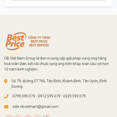
OB Việt Nam Group là đơn vị cung cấp giải pháp cung ứng hàng
hoá toàn diện, kết nối chuỗi cung ứng trên khắp toàn cầu với hơn
10 năm kinh nghiệm.
Số 79, đường DT746, Tân Bình, Khánh Bình, Tân Uyên, Bình
Dương
0799.599.079 - 0912.599.079 - 0329.599.079
sale.obvietnam@gmail.com