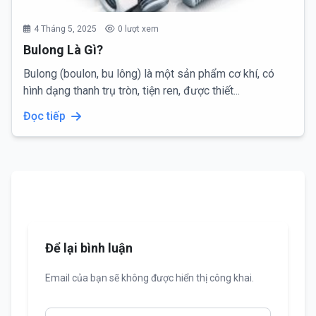
4 Tháng 5, 2025
0 lượt xem
Bulong Là Gì?
Bulong (boulon, bu lông) là một sản phẩm cơ khí, có
hình dạng thanh trụ tròn, tiện ren, được thiết...
Đọc tiếp
Để lại bình luận
Email của bạn sẽ không được hiển thị công khai.