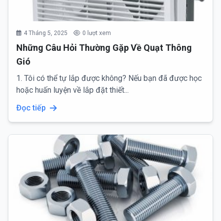
4 Tháng 5, 2025
0 lượt xem
Những Câu Hỏi Thường Gặp Về Quạt Thông
Gió
1. Tôi có thể tự lắp được không? Nếu bạn đã được học
hoặc huấn luyện về lắp đặt thiết...
Đọc tiếp