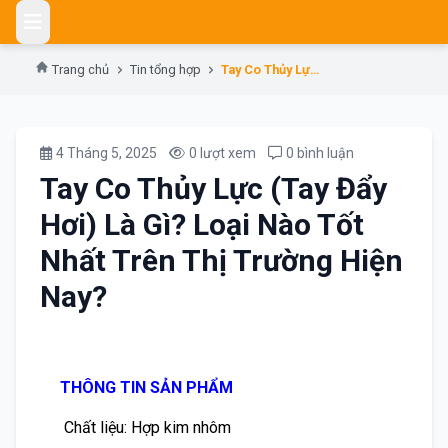
Skip
to
content
Trang chủ
Tin tổng hợp
Tay Co Thủy Lực (Tay Đẩy Hơi) Là Gì? Loại Nào Tốt Nhất Trên Thị Trường Hiện Nay?
4 Tháng 5, 2025
0 lượt xem
0 bình luận
Tay Co Thủy Lực (Tay Đẩy
Hơi) Là Gì? Loại Nào Tốt
Nhất Trên Thị Trường Hiện
Nay?
THÔNG TIN SẢN PHẨM
Chất liệu: Hợp kim nhôm