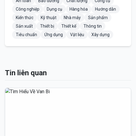
An toàn
Bảo dưỡng
Chất lượng
Công cụ
Công nghiệp
Dụng cụ
Hàng hóa
Hướng dẫn
Kiến thức
Kỹ thuật
Nhà máy
Sản phẩm
Sản xuất
Thiết bị
Thiết kế
Thông tin
Tiêu chuẩn
Ứng dụng
Vật liệu
Xây dựng
Tin liên quan