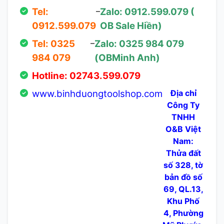
Tel:
–
Zalo: 0912.599.079 (
0912.599.079
OB Sale Hiền)
Tel: 0325
–
Zalo: 0325 984 079
984 079
(OBMinh Anh)
Hotline: 02743.599.079
www.binhduongtoolshop.com
Địa chỉ
Công Ty
TNHH
O&B Việt
Nam:
Thửa đất
số 328, tờ
bản đồ số
69, QL.13,
Khu Phố
4, Phường