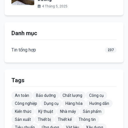
4 Tháng 5, 2025
Danh mục
Tin tổng hợp
237
Tags
An toàn
Bảo dưỡng
Chất lượng
Công cụ
Công nghiệp
Dụng cụ
Hàng hóa
Hướng dẫn
Kiến thức
Kỹ thuật
Nhà máy
Sản phẩm
Sản xuất
Thiết bị
Thiết kế
Thông tin
Tiêu chuẩn
Ứng dụng
Vật liệu
Xây dựng