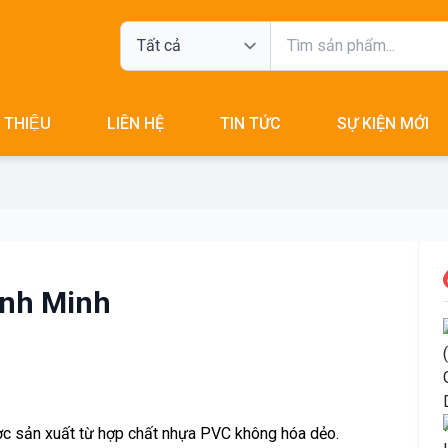
I THIỆU
LIÊN HỆ
TIN TỨC
SỰ KIỆN MỚI
inh
ình Minh
c sản xuất từ hợp chất nhựa PVC không hóa dẻo.