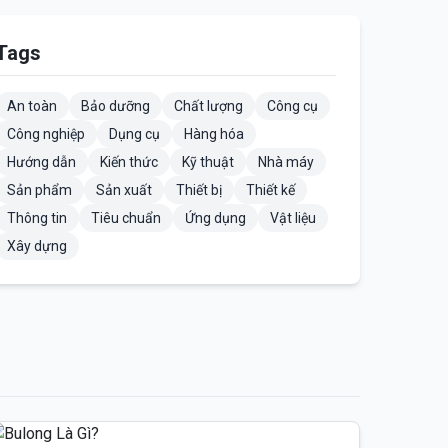
Tags
An toàn
Bảo dưỡng
Chất lượng
Công cụ
Công nghiệp
Dụng cụ
Hàng hóa
Hướng dẫn
Kiến thức
Kỹ thuật
Nhà máy
Sản phẩm
Sản xuất
Thiết bị
Thiết kế
Thông tin
Tiêu chuẩn
Ứng dụng
Vật liệu
Xây dựng