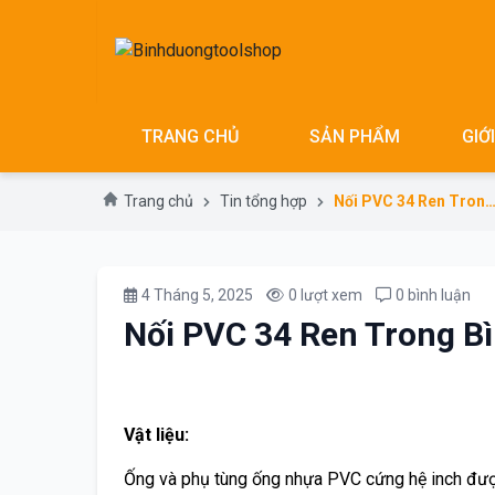
Skip
to
content
TRANG CHỦ
SẢN PHẨM
GIỚ
Trang chủ
Tin tổng hợp
Nối PVC 34 Ren Trong Bình M
4 Tháng 5, 2025
0 lượt xem
0 bình luận
Nối PVC 34 Ren Trong B
Vật liệu:
Ống và phụ tùng ống nhựa PVC cứng hệ inch đượ