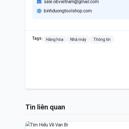
sale.obvietnam@gmail.com
binhduongtoolshop.com
Tags:
Hàng hóa
Nhà máy
Thông tin
Tin liên quan