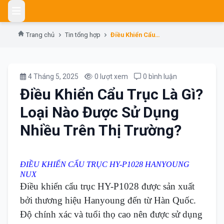
Skip
to
content
Trang chủ
Tin tổng hợp
Điều Khiển Cẩu Trục Là Gì? Loại Nào Được Sử Dụng Nhiều Trên Thị Trường?
4 Tháng 5, 2025
0 lượt xem
0 bình luận
Điều Khiển Cẩu Trục Là Gì?
Loại Nào Được Sử Dụng
Nhiều Trên Thị Trường?
ĐIỀU KHIỂN CẨU TRỤC HY-P1028 HANYOUNG
NUX
Điều khiển cẩu trục HY-P1028 được sản xuất
bởi thương hiệu Hanyoung đến từ Hàn Quốc.
Độ chính xác và tuổi thọ cao nên được sử dụng