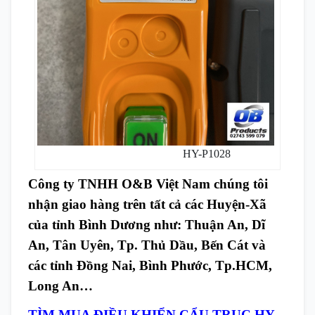
HY-P1028
Công ty TNHH O&B Việt Nam chúng tôi
nhận giao hàng trên tất cả các Huyện-Xã
của tỉnh Bình Dương như: Thuận An, Dĩ
An, Tân Uyên, Tp. Thủ Dầu, Bến Cát và
các tỉnh Đồng Nai, Bình Phước, Tp.HCM,
Long An…
TÌM MUA ĐIỀU KHIỂN CẨU TRỤC HY-