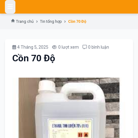
Skip
to
content
Trang chủ
Tin tổng hợp
Cồn 70 Độ
4 Tháng 5, 2025
0 lượt xem
0 bình luận
Cồn 70 Độ