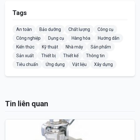
Tags
An toàn
Bảo dưỡng
Chất lượng
Công cụ
Công nghiệp
Dụng cụ
Hàng hóa
Hướng dẫn
Kiến thức
Kỹ thuật
Nhà máy
Sản phẩm
Sản xuất
Thiết bị
Thiết kế
Thông tin
Tiêu chuẩn
Ứng dụng
Vật liệu
Xây dựng
Tin liên quan