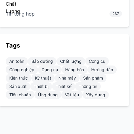
Tin tổng hợp
237
Tags
An toàn
Bảo dưỡng
Chất lượng
Công cụ
Công nghiệp
Dụng cụ
Hàng hóa
Hướng dẫn
Kiến thức
Kỹ thuật
Nhà máy
Sản phẩm
Sản xuất
Thiết bị
Thiết kế
Thông tin
Tiêu chuẩn
Ứng dụng
Vật liệu
Xây dựng