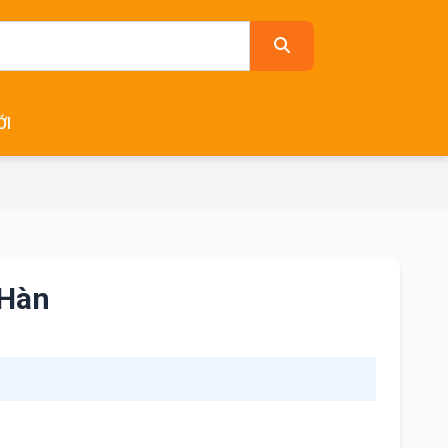
ỚI
 Hàn