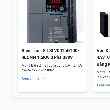
Biến Tần LS LSLV0015G100-
Van Kh
4EONN 1.5KW 3 Pha 380V
4A310-
Bằng 
Mô tả Biến tần G100 là dòng biến tần LS
thế hệ mới được thiết…
Mô tả Va
loại van
Xem chi tiết
Xem chi 