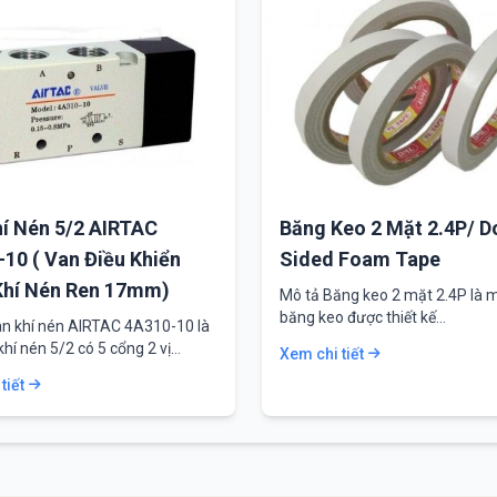
í Nén 5/2 AIRTAC
Băng Keo 2 Mặt 2.4P/ D
10 ( Van Điều Khiển
Sided Foam Tape
Khí Nén Ren 17mm)
Mô tả Băng keo 2 mặt 2.4P là m
băng keo được thiết kế…
n khí nén AIRTAC 4A310-10 là
 khí nén 5/2 có 5 cổng 2 vị…
Xem chi tiết
tiết