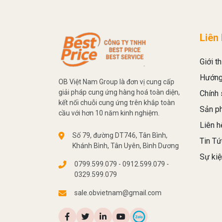
Liên
Giới th
Hướng
OB Việt Nam Group là đơn vị cung cấp
giải pháp cung ứng hàng hoá toàn diện,
Chính 
kết nối chuỗi cung ứng trên khắp toàn
Sản p
cầu với hơn 10 năm kinh nghiệm.
Liên h
Số 79, đường DT746, Tân Bình,
Tin Tứ
Khánh Bình, Tân Uyên, Bình Dương
Sự kiệ
0799.599.079 - 0912.599.079 -
0329.599.079
sale.obvietnam@gmail.com