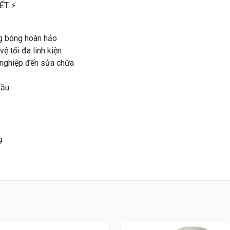
ẾT ⚡
ng bóng hoàn hảo
ệ tối đa linh kiện
 nghiệp đến sửa chữa
đầu
9