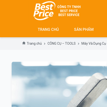
Skip
to
content
TRANG CHỦ
SẢN PHẨM
Trang chủ
CÔNG CỤ – TOOLS