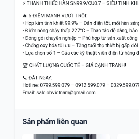
⚡ THANH THIẾC HÀN SN99.9/CU0.7 – SIÊU TINH KHI
🔥 5 ĐIỂM MẠNH VƯỢT TRỘI:
• Hợp kim tinh khiết 99.9% – Dẫn điện tốt, mối hàn sá
• Điểm nóng chảy thấp 227°C – Thao tác dễ dàng, bảo v
• Đóng gói chuyên nghiệp – Phù hợp từ sản xuất công
• Chống oxy hóa tối ưu – Tăng tuổi thọ thiết bị gấp đôi
• Lựa chọn số 1 – Của các kỹ thuật viên điện tử hàng 
🏆 CHẤT LƯỢNG QUỐC TẾ – GIÁ CẠNH TRANH!
📞 ĐẶT NGAY:
Hotline: 0799.599.079 – 0912.599.079 – 0329.599.07
Email: sale.obvietnam@gmail.com
Sản phẩm liên quan