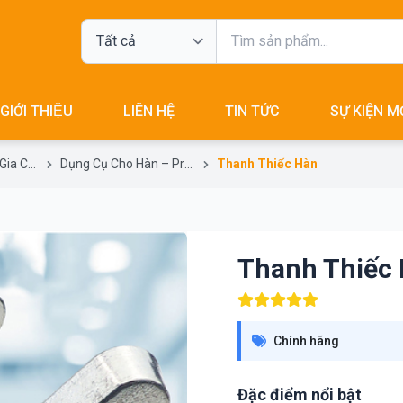
GIỚI THIỆU
LIÊN HỆ
TIN TỨC
SỰ KIỆN M
Máy Và Dụng Cụ Gia Công – Processing Tools
Dụng Cụ Cho Hàn – Products For Welding
Thanh Thiếc Hàn
Thanh Thiếc
Chính hãng
Đặc điểm nổi bật