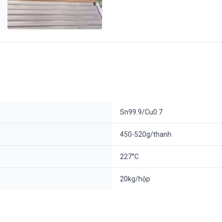
Sn99.9/Cu0.7
450-520g/thanh
227°C
20kg/hộp