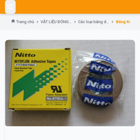
Skip
to
content
Trang chủ
VẬT LIỆU ĐÓNG GÓI & KHO CHỨA – MATERIALS HANDLING & STORAGE
Các loại băng dính- Tape supplies