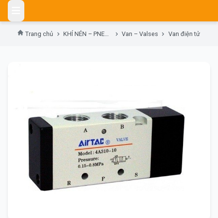
Skip
to
content
Trang chủ
KHÍ NÉN – PNEUMATIC
Van – Valses
Van điện tử