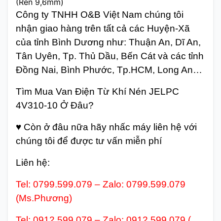
(Ren 9,6mm)
Công ty TNHH O&B Việt Nam chúng tôi
nhận giao hàng trên tất cả các Huyện-Xã
của tỉnh Bình Dương như: Thuận An, Dĩ An,
Tân Uyên, Tp. Thủ Dầu, Bến Cát và các tỉnh
Đồng Nai, Bình Phước, Tp.HCM, Long An…
Tìm Mua Van Điện Từ Khí Nén JELPC
4V310-10 Ở Đâu?
♥ Còn ở đâu nữa hãy nhấc máy liên hệ với
chúng tôi để được tư vấn miễn phí
Liên hệ:
Tel: 0799.599.079 – Zalo: 0799.599.079
(Ms.Phương)
Tel: 0912.599.079 – Zalo: 0912.599.079 (