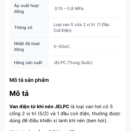
Áp suất hoạt
0.15 – 0.8 MPa.
động
Loại van 5 cửa 2 vị trí. (1 Đầu
Thông số
Coil Điện)
Nhiệt độ hoạt
5~50oC.
động
Hãng sản xuất
JELPC (Trung Quốc)
Mô tả sản phẩm
Mô tả
Van điện từ khí nén JELPC
là loại van hơi có 5
cổng 2 vị trí (5/2) và 1 đầu coil điện, thường được
dùng để điều khiển xi lanh khí nén (ben hơi).