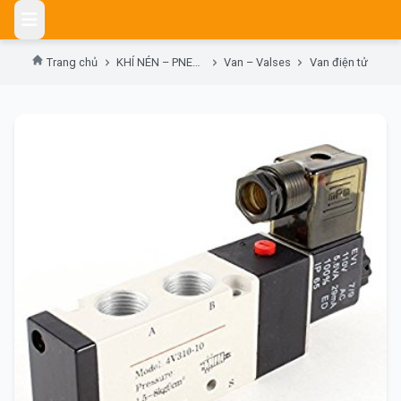
Skip
to
content
Trang chủ
KHÍ NÉN – PNEUMATIC
Van – Valses
Van điện tử