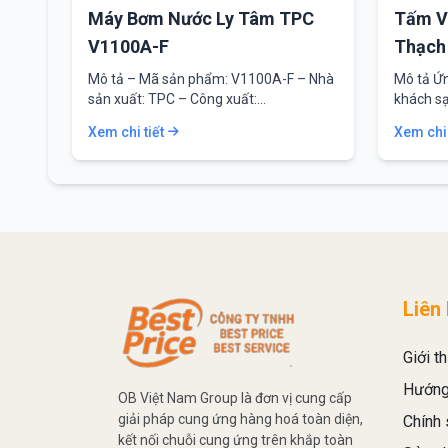
Máy Bơm Nước Ly Tâm TPC
Tấm V
V1100A-F
Thạch
Mô tả – Mã sản phẩm: V1100A-F – Nhà
Mô tả Ứn
sản xuất: TPC – Công xuất:…
khách sạ
Xem chi tiết
Xem chi 
Liên
Giới th
Hướng
OB Việt Nam Group là đơn vị cung cấp
giải pháp cung ứng hàng hoá toàn diện,
Chính 
kết nối chuỗi cung ứng trên khắp toàn