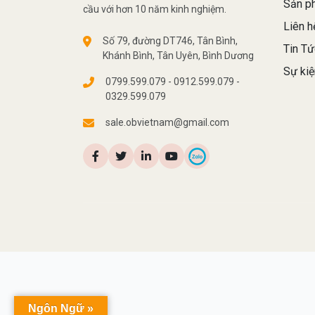
Sản p
cầu với hơn 10 năm kinh nghiệm.
Liên h
Số 79, đường DT746, Tân Bình,
Tin Tứ
Khánh Bình, Tân Uyên, Bình Dương
Sự kiệ
0799.599.079 - 0912.599.079 -
0329.599.079
sale.obvietnam@gmail.com
Ngôn Ngữ »