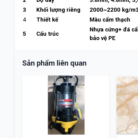
2
Độ dày
3.8mm, 4.8mm, 5
3
Khối lượng riêng
2000~2200 kg/m
4
Thiết kế
Màu cẩm thạch
Nhựa cứng+ đá cẩ
5
Cấu trúc
bảo vệ PE
Sản phẩm liên quan