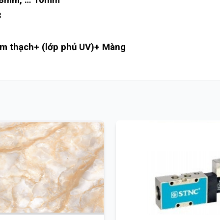
,8mm, … 10mm
3
m thạch+ (lớp phủ UV)+ Màng