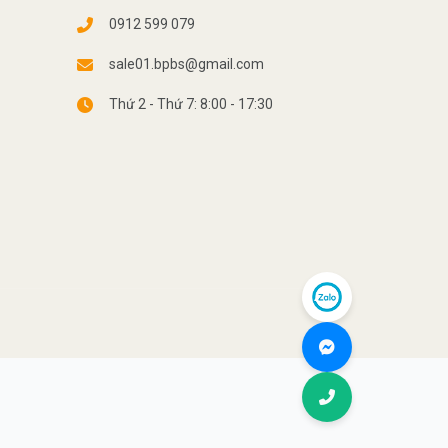
0912 599 079
sale01.bpbs@gmail.com
Thứ 2 - Thứ 7: 8:00 - 17:30