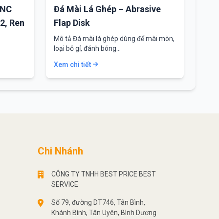
TNC
Đá Mài Lá Ghép – Abrasive
2, Ren
Flap Disk
Mô tả Đá mài lá ghép dùng để mài mòn,
loại bỏ gỉ, đánh bóng…
Xem chi tiết
Chi Nhánh
CÔNG TY TNHH BEST PRICE BEST
SERVICE
Số 79, đường DT746, Tân Bình,
Khánh Bình, Tân Uyên, Bình Dương