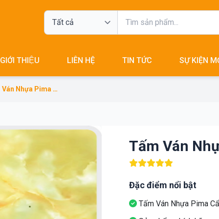
GIỚI THIỆU
LIÊN HỆ
TIN TỨC
SỰ KIỆN M
Tấm Ván Nhựa Pima Cẩm Thạch 8822
Tấm Ván Nhự
Đặc điểm nổi bật
Tấm Ván Nhựa Pima C