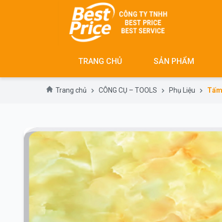
Skip
to
content
TRANG CHỦ
SẢN PHẨM
Trang chủ
CÔNG CỤ – TOOLS
Phụ Liệu