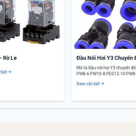
– Rờ Le
Đầu Nối Hơi Y3 Chuyển 
Mô tả Đầu nối hơi Y3 chuyển đ
tiết
PW8-6 PW10-8 PEG12-10 PW8
nối…
Xem chi tiết