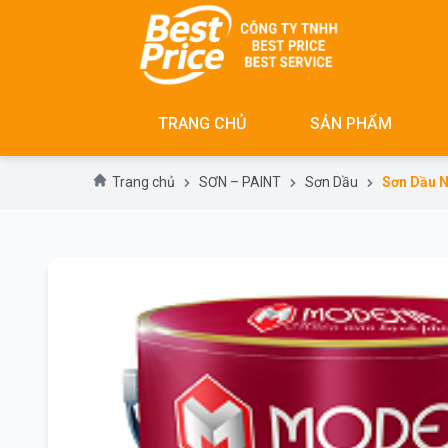
Skip
to
content
TRANG CHỦ
SẢN PHẨM
Trang chủ
SƠN – PAINT
Sơn Dầu