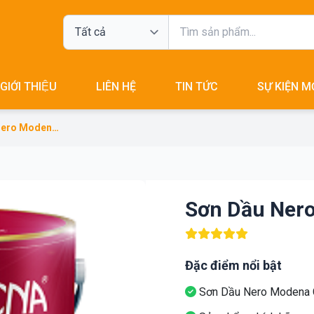
GIỚI THIỆU
LIÊN HỆ
TIN TỨC
SỰ KIỆN M
Sơn Dầu Nero Modena Chống Rỉ Cao Cấp
Sơn Dầu Nero
Đặc điểm nổi bật
Sơn Dầu Nero Modena 