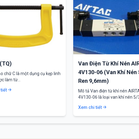
 (TQ)
Van Điện Từ Khí Nén A
4V130-06 (Van Khí Nén 
o chữ C là một dụng cụ kẹp linh
ợc làm từ…
Ren 9,6mm)
tiết
Mô tả Van điện từ khí nén AIRT
4V130-06 là loại van khí nén 5/
cổng…
Xem chi tiết