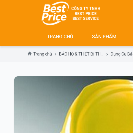
Skip
to
content
TRANG CHỦ
SẢN PHẨM
Trang chủ
BẢO HỘ & THIẾT BỊ THÔNG DỤNG- SAFETY&GERERAL SUPPLIES