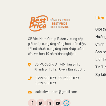
Liên
Giới th
Hướng
OB Việt Nam Group là đơn vị cung cấp
giải pháp cung ứng hàng hoá toàn diện,
Chính 
kết nối chuỗi cung ứng trên khắp toàn
Sản p
cầu với hơn 10 năm kinh nghiệm.
Liên h
Số 79, đường DT746, Tân Bình,
Tin Tứ
Khánh Bình, Tân Uyên, Bình Dương
Sự kiệ
0799.599.079 - 0912.599.079 -
0329.599.079
sale.obvietnam@gmail.com