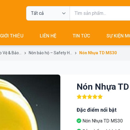
GIỚI THIỆU
LIÊN HỆ
TIN TỨC
SỰ KIỆN M
Dụng Cụ Bảo Vệ & Bảo Hộ- Safety/ Protection Supplies
Nón bảo hộ – Safety Hat
Nón Nhựa TD MS30
Nón Nhựa TD
Đặc điểm nổi bật
Nón Nhựa TD MS30