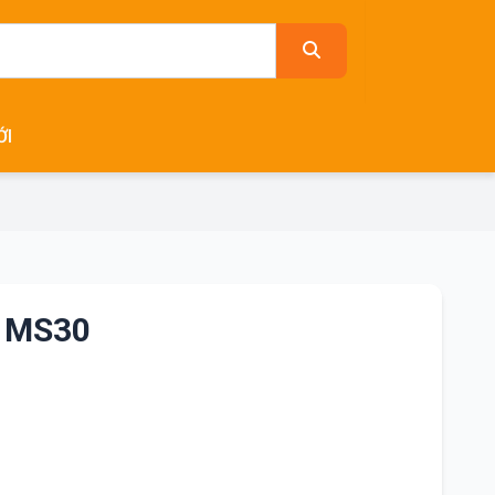
ỚI
 MS30