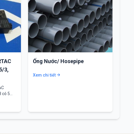
IRTAC
Ống Nước/ Hosepipe
5/3,
Xem chi tiết
AC
3 có 5