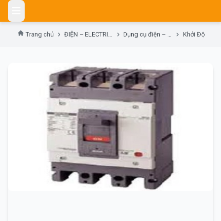
Skip
to
content
Trang chủ
ĐIỆN – ELECTRIC DEVICES
Dụng cụ điện – Switch tools
Khởi Động Từ