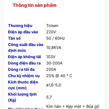
Thông tin sản phẩm
Thương hiệu
Tolsen
Điện áp đầu vào
220V
Tần số
50 / 60Hz
Công suất đầu vào
10,8KVA
định mức
Điện áp không tải
103V
Dòng điện đầu ra
30-200A
Dòng ra tối đa
200A
Chu kỳ nhiệm vụ
25% @ 40 ° C
Kích thước điện
ø1,6-5,0
cực (mm)
Khối lượng tịnh
5,7
(Kg)
Kìm hàn + Kẹp mát + Búa gỏ