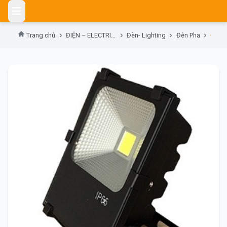
Skip
to
content
Trang chủ
ĐIỆN – ELECTRIC DEVICES
Đèn- Lighting
Đèn Pha