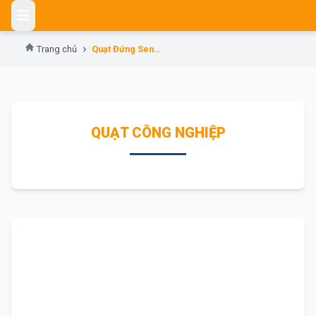
Skip
to
content
Trang chủ
Quạt Đứng Senko 1807
QUẠT CÔNG NGHIỆP